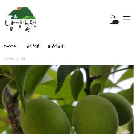
0
sweet4u
공지사항
남강사랑방
sweet4u
기타