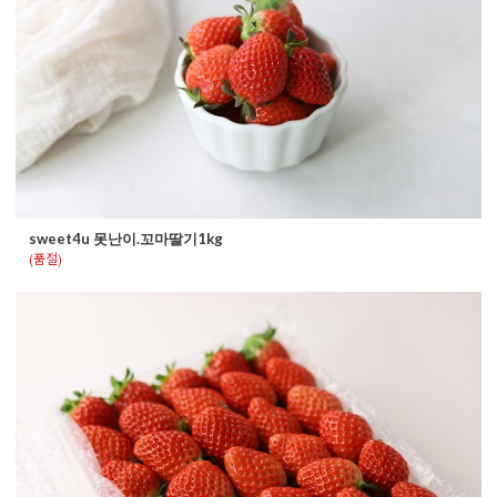
sweet4u 못난이.꼬마딸기1kg
(품절)