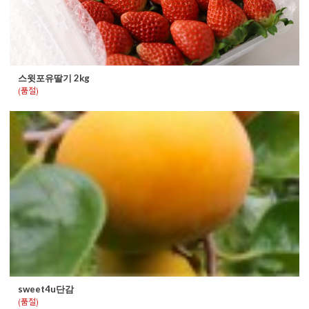
스윗포유딸기 2kg
(품절)
sweet4u단감
(품절)