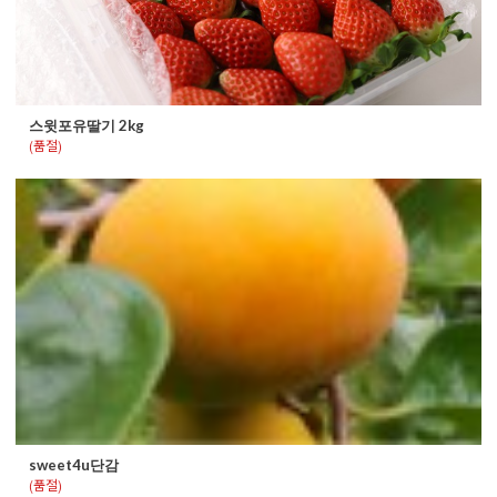
스윗포유딸기 2kg
(품절)
sweet4u단감
(품절)