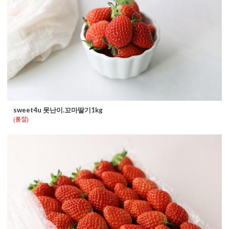
sweet4u 못난이.꼬마딸기1kg
(품절)