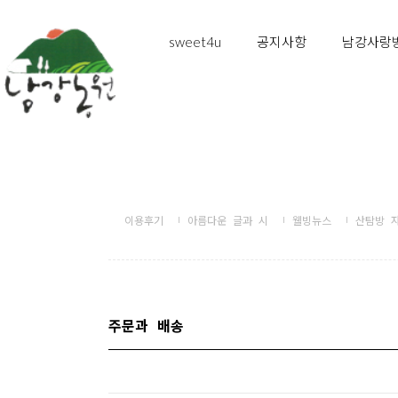
sweet4u
공지사항
남강사랑
이용후기
아름다운 글과 시
웰빙뉴스
산탐방 
주문과 배송