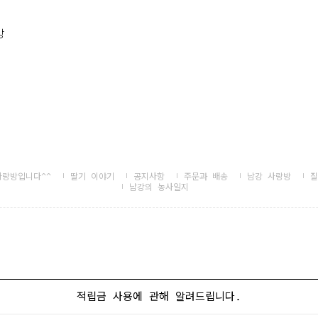
방
자랑방입니다^^
딸기 이야기
공지사항
주문과 배송
남강 사랑방
질
남강의 농사일지
적립금 사용에 관해 알려드립니다.