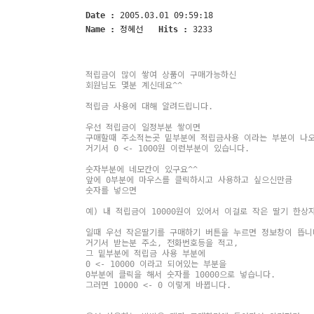
Date :
2005.03.01 09:59:18
Name :
정혜선
Hits :
3233
적립금이 많이 쌓여 상품이 구매가능하신
회원님도 몇분 계신데요^^
적립금 사용에 대해 알려드립니다.
우선 적립금이 일정부분 쌓이면
구매할때 주소적는곳 밑부분에 적립금사용 이라는 부분이 나오
거기서 0 <- 1000원 이런부분이 있습니다.
숫자부분에 네모칸이 있구요^^
앞에 0부분에 마우스를 클릭하시고 사용하고 싶으신만큼
숫자를 넣으면
예) 내 적립금이 10000원이 있어서 이걸로 작은 딸기 한상
일때 우선 작은딸기를 구매하기 버튼을 누르면 정보창이 뜹니
거기서 받는분 주소, 전화번호등을 적고,
그 밑부분에 적립금 사용 부분에
0 <- 10000 이라고 되어있는 부분을
0부분에 클릭을 해서 숫자를 10000으로 넣습니다.
그러면 10000 <- 0 이렇게 바뀝니다.