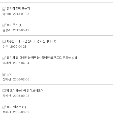
딸기찹쌀떡 만들기
vjinoo
| 2013-01-28
딸기주스
(1)
윤경라
| 2012-05-19
죄송합니다. 고맙습니다. 감사합니다.
(1)
신선
| 2009-04-28
딸기와 잘 어울리는 떠먹는 (플레인)요구르트 만드는 방법
무쟈키
| 2007-04-04
딸기
정혜선
| 2006-02-06
밤 요리법들!! 꼭 읽어보세요^^
정혜선
| 2005-09-08
딸기 쉐이크
(1)
정혜선
| 2005-03-02