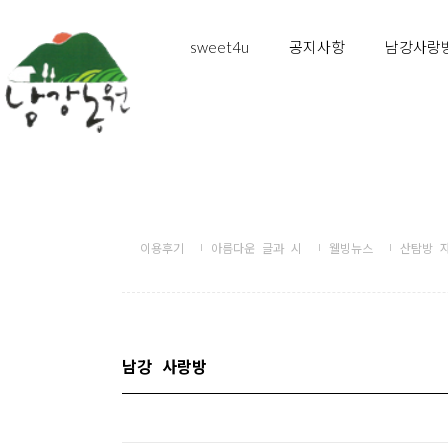
sweet4u
공지사항
남강사랑
이용후기
아름다운 글과 시
웰빙뉴스
산탐방 
남강 사랑방