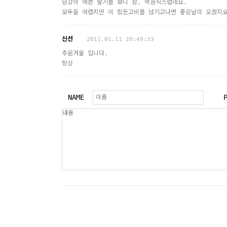
남강의 예쁜 딸기를 보니 참, 먹음직스럽네요.
모두들 어렵지만 이 힘든고비를 넘기고나면 좋은날이 오겠지요
신선
2011.01.11 20:49:33
추운겨울 입니다.
항상
NAME