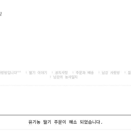
방
자랑방입니다^^
딸기 이야기
공지사항
주문과 배송
남강 사랑방
질
남강의 농사일지
유기농 딸기 주문이 해소 되었습니다.