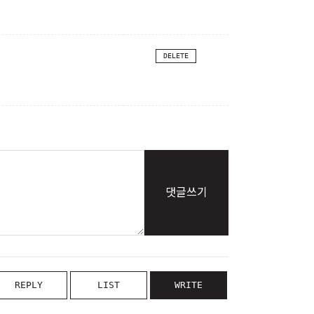
DELETE
댓글쓰기
REPLY
LIST
WRITE