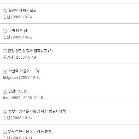
오랜만에 비가오고
신선
| 2008-10-24
나락 타작
(4)
신선
| 2008-10-22
단감 안전성검사 결과발표
(2)
운영자
| 2008-10-19
거실에 가을이 ...
(3)
fildgreen
| 2008-10-15
단감이요.
(5)
indra0606
| 2008-10-15
정부의정책은 친환경 햐향 평균화정책
신선
| 2008-10-14
무농약 단감을 기다리는 분게
신선
| 2008-10-11