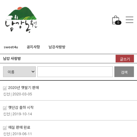
0
sweet4u
공지사항
남강사랑방
남강 사랑방
글쓰기
검색
2020년 햇딸기 판매
신선
| 2020-03-05
햇단감 출하 시작
신선
| 2019-10-14
매실 판매 완료
신선
| 2019-06-11