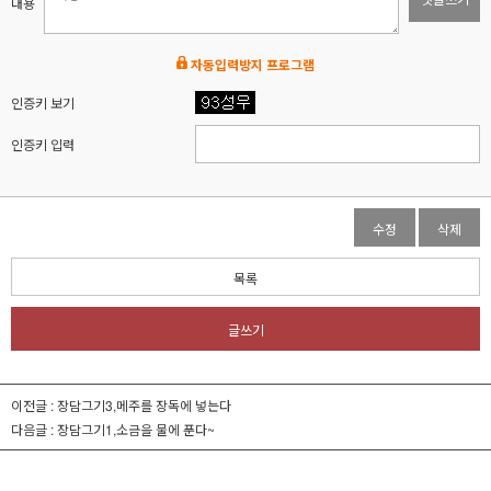
내용
자동입력방지 프로그램
인증키 보기
인증키 입력
수정
삭제
목록
글쓰기
이전글 :
장담그기3,메주를 장독에 넣는다
다음글 :
장담그기1,소금을 물에 푼다~