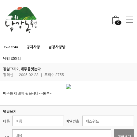
0
sweet4u
공지사항
남강사랑방
남강 갤러리
장담그기2, 메주를씻는다
정혜선
|
2005-02-28
|
조회수 2755
메주를 이쁘게 씻읍시다~~룰루~
댓글쓰기
이름
비밀번호
댓글쓰기