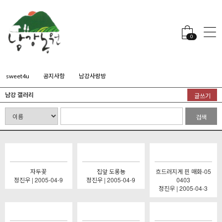
0
sweet4u
공지사항
남강사랑방
남강 갤러리
글쓰기
검색
자두꽃
집앞 도롱뇽
흐드러지게 핀 매화-05
정진우 | 2005-04-9
정진우 | 2005-04-9
0403
정진우 | 2005-04-3