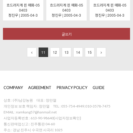
흐드러지게 핀 매화-05
흐드러지게 핀 매화-05
흐드러지게 핀 매화-05
0403
0403
0403
정진우 | 2005-04-3
정진우 | 2005-04-3
정진우 | 2005-04-3
글쓰기
11
12
13
14
15
COMPANY
AGREEMENT
PRIVACY POLICY
GUIDE
상호 : (주)남강농원
대표 : 정만열
개인정보 보호 책임자 : 정만열
TEL : 055-754-4949,010-3578-7475
EMAIL : namkang57@hanmail.net
사업자등록번호 : 613-90-98640
[사업자정보확인]
통신판매업신고 : 진주통판 04-60
주소 : 경남 진주시 수곡면 사곡리 1025