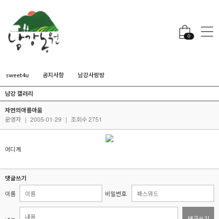
0
sweet4u
공지사항
남강사랑방
남강 갤러리
자연의아름아움
운영자
|
2005-01-29
|
조회수 2751
어디게
댓글쓰기
이름
비밀번호
댓글쓰기