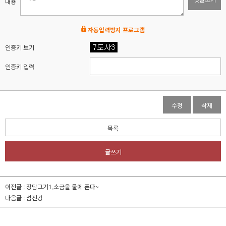
내용
자동입력방지 프로그램
인증키 보기
인증키 입력
수정
삭제
목록
글쓰기
이전글 :
장담그기1,소금을 물에 푼다~
다음글 :
섬진강